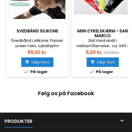
SVEDBÅND SILIKONE
MINI CYKELSKÆRM - SAN
MARCO
Svedbånd i silikone. Passer
Slut med skidt i
under f.eks. cykelhjelm.
nakken!Størrelse : ca. 340 x
Undgå at sveden løber ned i
100 mm Med San Marco logo.
Pris
Pris
Normalpris
99,00 kr.
9,00 kr.
29,00 kr.
æjnene mens du løber eller
Assorteret farve
cykler. Kun blå tilbage....
Læg i kurv
Læg i kurv




På lager
På lager
Følg os på Facebook

PRODUKTER