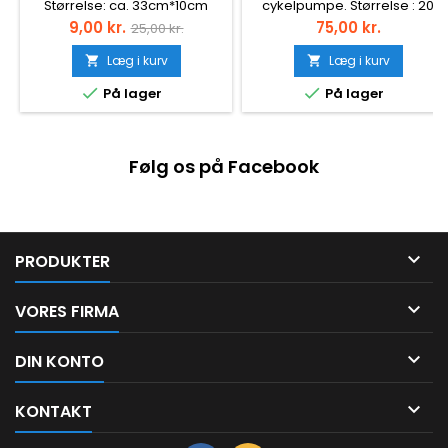
Størrelse: ca. 33cm*10cm
cykelpumpe. Størrelse : 20
Farve : Assorteret
cm. Pumper både når man
Pris
Normalpris
Pris
9,00 kr.
75,00 kr.
25,00 kr.
trykker &amp; trækker.
Beslag til pumpe medfølger.
Læg i kurv
Læg i kurv


Placeres under


På lager
På lager
dunkholderen. Kan også
benyttes som boldpumpe.
Følg os på Facebook

PRODUKTER

VORES FIRMA

DIN KONTO

KONTAKT