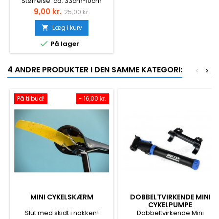
Størrelse: ca. 33cm*10cm
Farve : Assorteret
Pris
Normalpris
9,00 kr.
25,00 kr.
Læg i kurv


På lager
4 ANDRE PRODUKTER I DEN SAMME KATEGORI:
<
>
På tilbud!
- 16,00 kr.
MINI CYKELSKÆRM
DOBBELTVIRKENDE MINI
CYKELPUMPE
Slut med skidt i nakken!
Dobbeltvirkende Mini