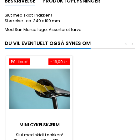
BESKRIVELSE
PRODUKTOPLYSNINGER
Slut med skidt i nakken!
Størrelse : ca. 340 x 100 mm
Med San Marco logo. Assorteret farve
DU VIL EVENTUELT OGSÅ SYNES OM
<
>
På tilbud!
- 16,00 kr.
MINI CYKELSKÆRM
Slut med skidt i nakken!