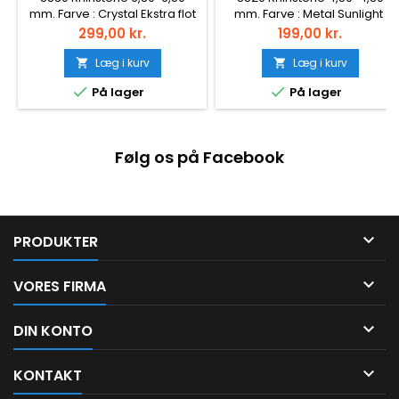
mm. Farve : Crystal Ekstra flot
mm. Farve : Metal Sunlight
kvalitet. Med 16 facetter imod
Antal : 1440 stk. Montering :
Pris
Pris
299,00 kr.
199,00 kr.
de normale 12 Antal : 288stk.
Lim (Non hotfix)
Montering : Non Hotfix
Læg i kurv
Læg i kurv




På lager
På lager
Følg os på Facebook

PRODUKTER

VORES FIRMA

DIN KONTO

KONTAKT