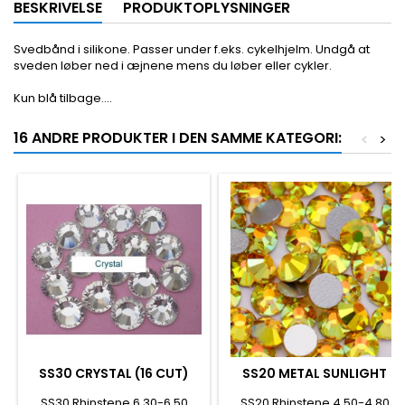
BESKRIVELSE
PRODUKTOPLYSNINGER
Svedbånd i silikone. Passer under f.eks. cykelhjelm. Undgå at
sveden løber ned i æjnene mens du løber eller cykler.
Kun blå tilbage....
16 ANDRE PRODUKTER I DEN SAMME KATEGORI:
<
>
SS30 CRYSTAL (16 CUT)
SS20 METAL SUNLIGHT
SS30 Rhinstene 6,30-6,50
SS20 Rhinstene 4,50-4,80