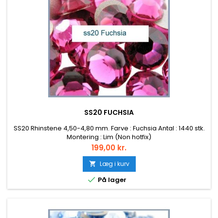
SS20 FUCHSIA
SS20 Rhinstene 4,50-4,80 mm. Farve : Fuchsia Antal : 1440 stk.
Montering : Lim (Non hotfix)
Pris
199,00 kr.
Læg i kurv


På lager