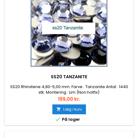
SS20 TANZANITE
SS20 Rhinstene 4,80-5,00 mm. Farve : Tanzanite Antal : 1440
stk. Montering : Lim (Non hotfix)
Pris
199,00 kr.
Læg i kurv


På lager