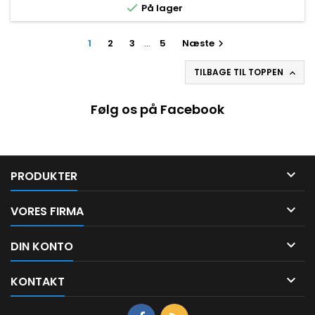

På lager
1
2
3
…
5
Næste

TILBAGE TIL TOPPEN

Følg os på Facebook

PRODUKTER

VORES FIRMA

DIN KONTO

KONTAKT