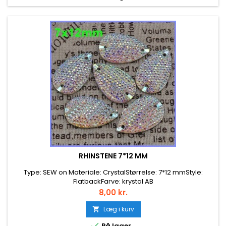
RHINSTENE 7*12 MM
Type: SEW on Materiale: CrystalStørrelse: 7*12 mmStyle:
FlatbackFarve: krystal AB
Pris
8,00 kr.
Læg i kurv


På lager