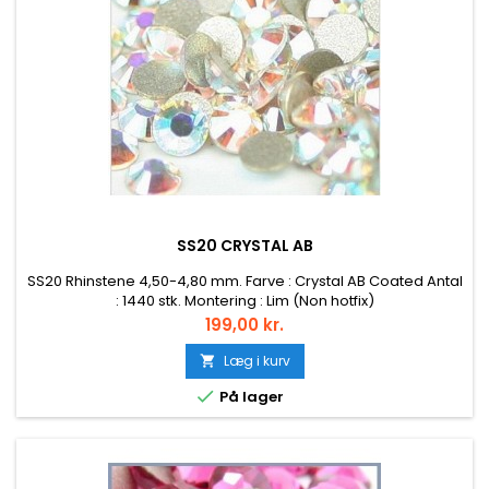
SS20 CRYSTAL AB
SS20 Rhinstene 4,50-4,80 mm. Farve : Crystal AB Coated Antal
: 1440 stk. Montering : Lim (Non hotfix)
Pris
199,00 kr.
Læg i kurv


På lager