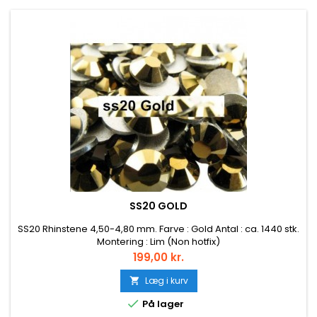
SS20 GOLD
SS20 Rhinstene 4,50-4,80 mm. Farve : Gold Antal : ca. 1440 stk.
Montering : Lim (Non hotfix)
Pris
199,00 kr.
Læg i kurv


På lager