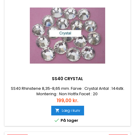
SS40 CRYSTAL
SS40 Rhinstene 8,35-8,65 mm. Farve : Crystal Antal : 144stk.
Montering : Non Hotfix Facet : 20
Pris
199,00 kr.
Læg i kurv


På lager