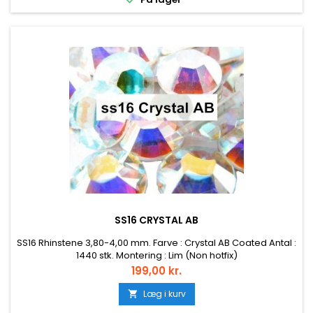
SS16 CRYSTAL AB
SS16 Rhinstene 3,80-4,00 mm. Farve : Crystal AB Coated Antal :
1440 stk. Montering : Lim (Non hotfix)
Pris
199,00 kr.
Læg i kurv
