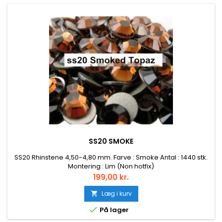
SS20 SMOKE
SS20 Rhinstene 4,50-4,80 mm. Farve : Smoke Antal : 1440 stk.
Montering : Lim (Non hotfix)
Pris
199,00 kr.
Læg i kurv


På lager