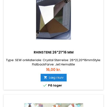
RHINSTENE 26*21*16 MM
Type: SEW onMateriale: Crystal Størrelse: 26*21,20*16mmStyle:
FlatbackFarve: Jet Hematite
Pris
16,00 kr.
Læg i kurv


På lager