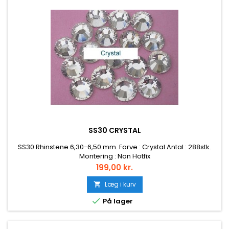
SS30 CRYSTAL
SS30 Rhinstene 6,30-6,50 mm. Farve : Crystal Antal : 288stk.
Montering : Non Hotfix
Pris
199,00 kr.
Læg i kurv


På lager