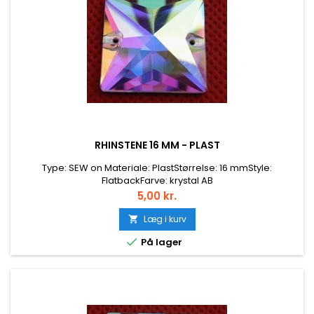
RHINSTENE 16 MM - PLAST
Type: SEW on Materiale: PlastStørrelse: 16 mmStyle:
FlatbackFarve: krystal AB
Pris
5,00 kr.
Læg i kurv


På lager