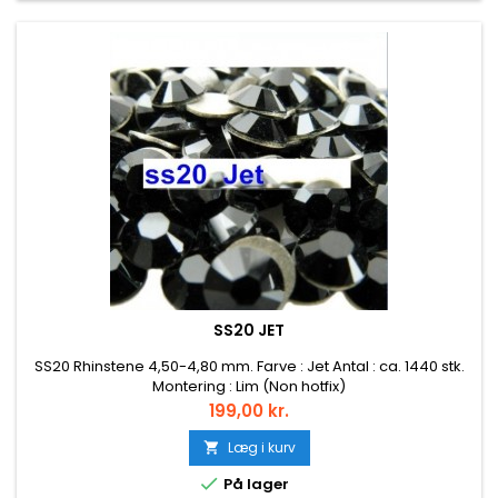
SS20 JET
SS20 Rhinstene 4,50-4,80 mm. Farve : Jet Antal : ca. 1440 stk.
Montering : Lim (Non hotfix)
Pris
199,00 kr.
Læg i kurv


På lager