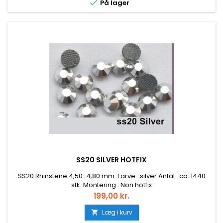

På lager
SS20 SILVER HOTFIX
SS20 Rhinstene 4,50-4,80 mm. Farve : silver Antal : ca. 1440
stk. Montering : Non hotfix
Pris
199,00 kr.
Læg i kurv
