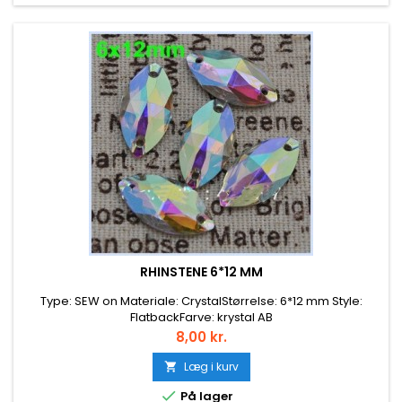
RHINSTENE 6*12 MM
Type: SEW on Materiale: CrystalStørrelse: 6*12 mm Style:
FlatbackFarve: krystal AB
Pris
8,00 kr.
Læg i kurv


På lager