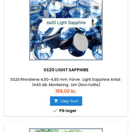
SS20 LIGHT SAPPHIRE
SS20 Rhinstene 4,50-4,80 mm. Farve : Light Sapphire Antal :
1440 stk. Montering : Lim (Non hotfix)
Pris
199,00 kr.
Læg i kurv


På lager