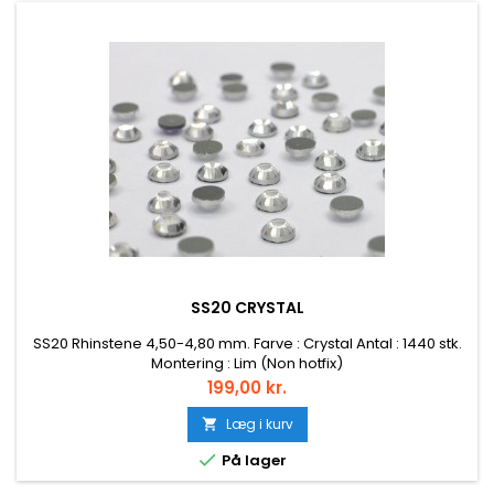
SS20 CRYSTAL
SS20 Rhinstene 4,50-4,80 mm. Farve : Crystal Antal : 1440 stk.
Montering : Lim (Non hotfix)
Pris
199,00 kr.
Læg i kurv


På lager