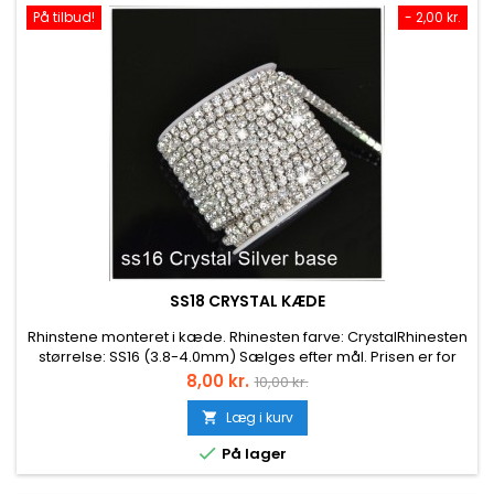
På tilbud!
- 2,00 kr.
SS18 CRYSTAL KÆDE
Rhinstene monteret i kæde. Rhinesten farve: CrystalRhinesten
størrelse: SS16 (3.8-4.0mm) Sælges efter mål. Prisen er for
ca. 10 cm.
Pris
Normalpris
8,00 kr.
10,00 kr.
Læg i kurv


På lager