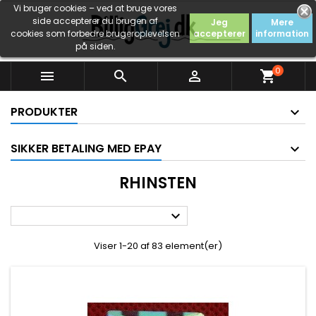
Vi bruger cookies – ved at bruge vores
side accepterer du brugen af
Jeg
Mere
cookies som forbedre brugeroplevelsen
accepterer
information
på siden.
0



shopping_cart
PRODUKTER
SIKKER BETALING MED EPAY
RHINSTEN

Viser 1-20 af 83 element(er)