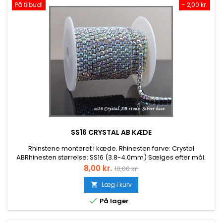
På tilbud!
- 2,00 kr.
SS16 CRYSTAL AB KÆDE
Rhinstene monteret i kæde. Rhinesten farve: Crystal
ABRhinesten størrelse: SS16 (3.8-4.0mm) Sælges efter mål.
Prisen er for ca. 10 cm.
Pris
Normalpris
8,00 kr.
10,00 kr.
Læg i kurv


På lager