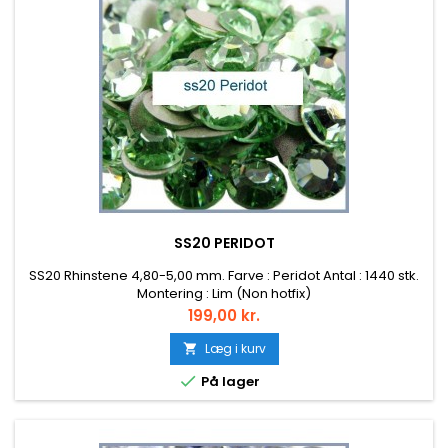
SS20 PERIDOT
SS20 Rhinstene 4,80-5,00 mm. Farve : Peridot Antal : 1440 stk.
Montering : Lim (Non hotfix)
Pris
199,00 kr.
Læg i kurv


På lager