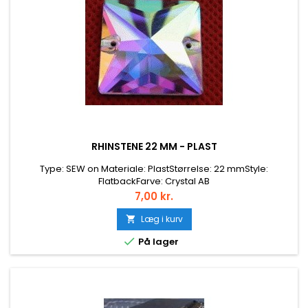
RHINSTENE 22 MM - PLAST
Type: SEW on Materiale: PlastStørrelse: 22 mmStyle:
FlatbackFarve: Crystal AB
Pris
7,00 kr.
Læg i kurv


På lager