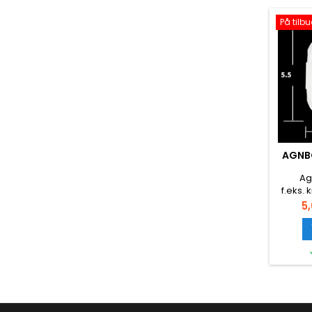
På tilbu
AGNB
Agn
f.eks. 
småfisk 
Pr
5,
5,5*3,8