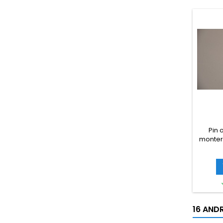
Pin o
monteri
Pin o
monteri
Super t
16 AND