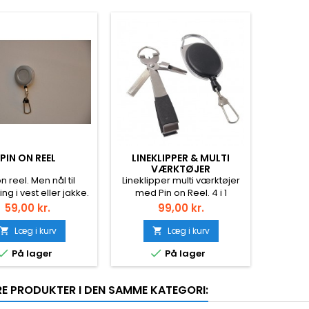
PIN ON REEL
LINEKLIPPER & MULTI
VÆRKTØJER
n reel. Men nål til
Lineklipper multi værktøjer
ng i vest eller jakke.
med Pin on Reel. 4 i 1
n reel. Men nål til
værktøj. Klipperen er
Pris
Pris
59,00 kr.
99,00 kr.
ng i vest eller jakke.
udstyret med krogskærper
il f.eks lineklippere
og knudeværktøj. En lille nål
Læg i kurv
Læg i kurv


og sakse.
sidder beskyttet i enden af


På lager
På lager
lineklipperen. Med nålen
kan du løsne knuder eller
fjerne skidt og lakrester fra
RE PRODUKTER I DEN SAMME KATEGORI:
øjet på krogen.