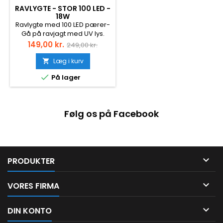
RAVLYGTE - STOR 100 LED -
18W
Ravlygte med 100 LED pærer-
Gå på ravjagt med UV lys.
Batteri: 6 x AA batteri (ikke
Pris
Normalpris
149,00 kr.
249,00 kr.
inkluderet)Batterilevetid: Ca.
6-8 timer på 6 AA
Læg i kurv

batterierHoved Diameter: Ca.

På lager
74 mmKropsdiameter: Ca. 36
mmLængde: ca.175
mmVægt: ca. 380gFarve: Sort
eller Sølv (Assorteret)Effekt:
Følg os på Facebook
18 Watt ADVARSEL: Husk aldrig
at se ind i lyset eller lyse
andre i øjnene med UV lys.

PRODUKTER

VORES FIRMA

DIN KONTO