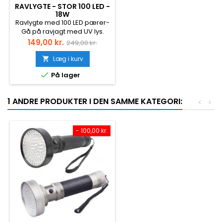
RAVLYGTE - STOR 100 LED -
18W
Ravlygte med 100 LED pærer-
Gå på ravjagt med UV lys.
Batteri: 6 x AA batteri (ikke
Pris
Normalpris
149,00 kr.
249,00 kr.
inkluderet)Batterilevetid: Ca.
6-8 timer på 6 AA
Læg i kurv

batterierHoved Diameter: Ca.

På lager
74 mmKropsdiameter: Ca. 36
mmLængde: ca.175
mmVægt: ca. 380gFarve: Sort
1 ANDRE PRODUKTER I DEN SAMME KATEGORI:
<
>
eller Sølv (Assorteret)Effekt:
18 Watt ADVARSEL: Husk aldrig
at se ind i lyset eller lyse
andre i øjnene med UV lys.
- 100,00 kr.