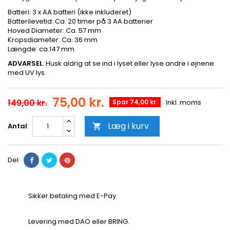
Batteri: 3 x AA batteri (ikke inkluderet)
Batterilevetid: Ca. 20 timer på 3 AA batterier
Hoved Diameter: Ca. 57 mm
Kropsdiameter: Ca. 36 mm
Længde: ca.147 mm
ADVARSEL
: Husk aldrig at se ind i lyset eller lyse andre i øjnene
med UV lys.
75,00 kr.
149,00 kr.
Spar 74,00 kr.
Inkl. moms
Læg i kurv
Antal

Del
Sikker betaling med E-Pay
Levering med DAO eller BRING.