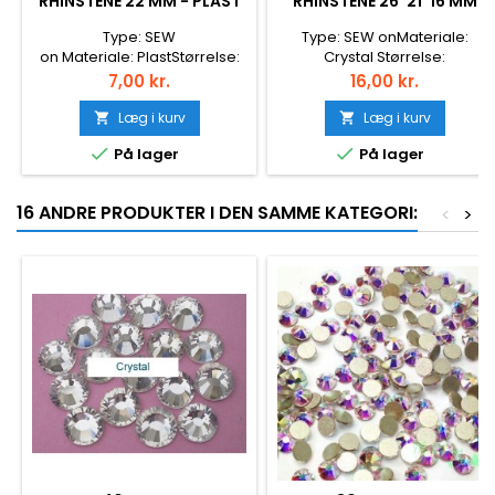
RHINSTENE 22 MM - PLAST
RHINSTENE 26*21*16 MM
Type: SEW
Type: SEW onMateriale:
on Materiale: PlastStørrelse:
Crystal Størrelse:
22 mmStyle: FlatbackFarve:
26*21,20*16mmStyle:
Pris
Pris
7,00 kr.
16,00 kr.
Crystal AB
FlatbackFarve: Jet Hematite
Læg i kurv
Læg i kurv




På lager
På lager
16 ANDRE PRODUKTER I DEN SAMME KATEGORI:
<
>