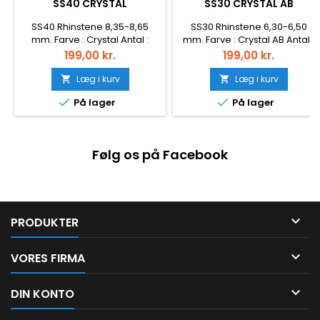
SS40 CRYSTAL
SS30 CRYSTAL AB
SS40 Rhinstene 8,35-8,65
SS30 Rhinstene 6,30-6,50
mm. Farve : Crystal Antal :
mm. Farve : Crystal AB Antal :
144stk. Montering : Non Hotfix
288stk. Montering : Non Hotfix
Pris
Pris
199,00 kr.
199,00 kr.
Facet : 20
Læg i kurv
Læg i kurv




På lager
På lager
Følg os på Facebook

PRODUKTER

VORES FIRMA

DIN KONTO