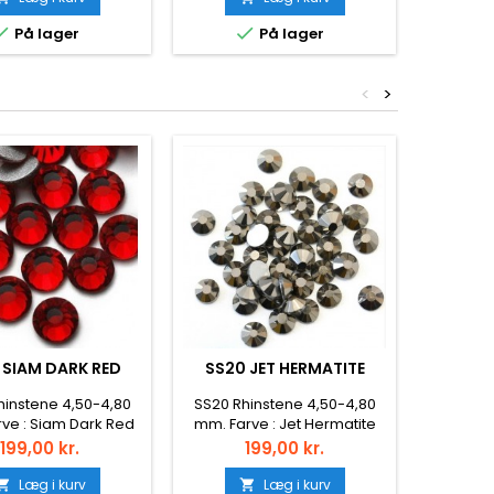


På lager
På lager
<
>
 SIAM DARK RED
SS20 JET HERMATITE
SS30 C
hinstene 4,50-4,80
SS20 Rhinstene 4,50-4,80
SS30 Rh
ve : Siam Dark Red
mm. Farve : Jet Hermatite
mm. Far
l : ca. 1440 stk.
Antal : ca. 1440 stk.
flot kval
Pris
Pris
P
199,00 kr.
199,00 kr.
g : Lim (Non hotfix)
Montering : Lim (Non hotfix)
imod de 
288stk
Læg i kurv
Læg i kurv

