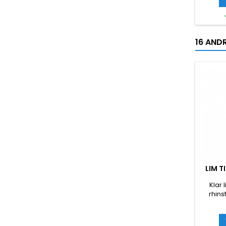
16 AND
LIM T
Klar 
rhins
Spi