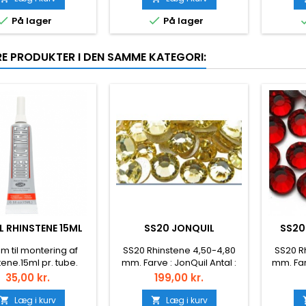


På lager
På lager
RE PRODUKTER I DEN SAMME KATEGORI:
IL RHINSTENE 15ML
SS20 JONQUIL
SS20
lim til montering af
SS20 Rhinstene 4,50-4,80
SS20 R
tene.15ml pr. tube.
mm. Farve : JonQuil Antal :
mm. Far
ds tud monteret.
1440 stk. Montering : Lim
Anta
Pris
Pris
35,00 kr.
199,00 kr.
(Non hotfix)
Monterin
Læg i kurv
Læg i kurv

