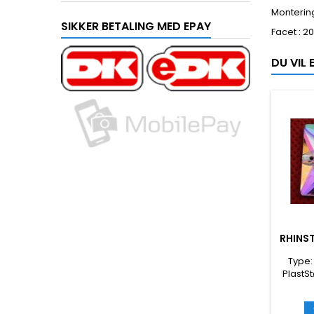
Montering
SIKKER BETALING MED EPAY
Facet : 2
DU VIL
RHINST
Type:
PlastSt
Flatba