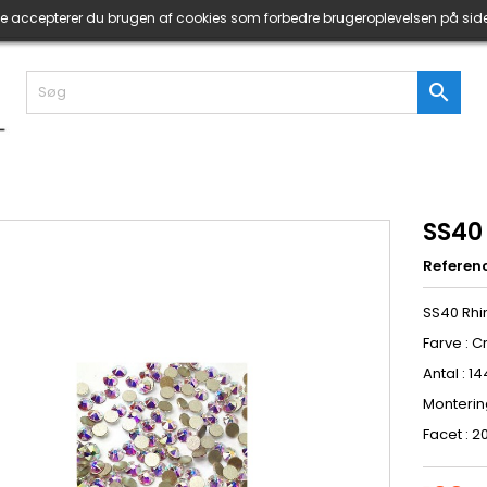
ide accepterer du brugen af cookies som forbedre brugeroplevelsen på sid

SS40
Referen
SS40 Rhi
Farve : C
Antal : 14
Montering
Facet : 2