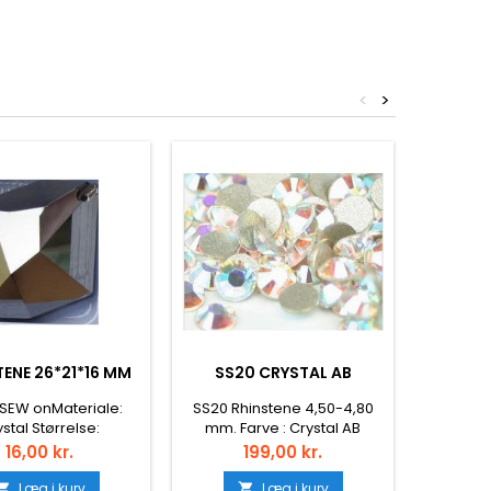
<
>
TENE 26*21*16 MM
SS20 CRYSTAL AB
SS
 SEW onMateriale:
SS20 Rhinstene 4,50-4,80
SS20 Rh
stal Størrelse:
mm. Farve : Crystal AB
mm. Farv
1,20*16mmStyle:
Coated Antal : 1440 stk.
1440 st
Pris
Pris
16,00 kr.
199,00 kr.
Farve: Jet Hematite
Montering : Lim (Non hotfix)
Læg i kurv
Læg i kurv

