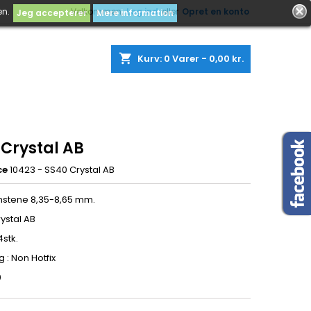
en.
Velkommen,
Log ind
eller
Opret en konto
Jeg accepterer
Mere information
shopping_cart
Kurv:
0
Varer - 0,00 kr.
 Crystal AB
ce
10423 - SS40 Crystal AB
nstene 8,35-8,65 mm.
rystal AB
4stk.
 : Non Hotfix
0