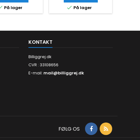


På lager
På lager
KONTAKT
Billiggrej.dk
CVR : 33108656
E-mail:
mail@billiggrej.dk
FØLG OS