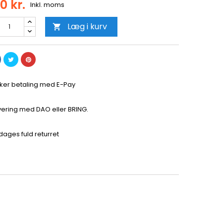
0 kr.
Inkl. moms
Læg i kurv

kker betaling med E-Pay
vering med DAO eller BRING.
dages fuld returret