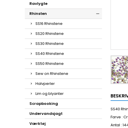
Ravlygte
Rhinsten
SS16 Rhinstene
SS20 Rhinstene
SS30 Rhinstene
SS40 Rhinstene
SS50 Rhinstene
Sew on Rhinstene
Halvperler
Lim og blyanter
BESKRI
Scrapbooking
SS40 Rhi
Undervandsjagt
Farve : C
Værktøj
Antal : 14