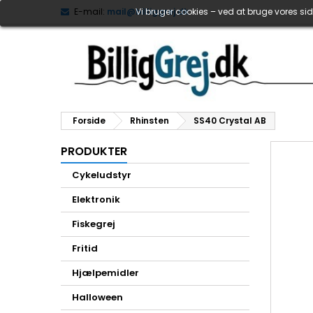
E-mail:
mail@billiggrej.dk
Vi bruger cookies – ved at bruge vores s
Forside
Rhinsten
SS40 Crystal AB
PRODUKTER
Cykeludstyr
Elektronik
Fiskegrej
Fritid
Hjælpemidler
Halloween