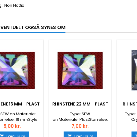
 : Non Hotfix
0
 EVENTUELT OGSÅ SYNES OM
ENE 16 MM - PLAST
RHINSTENE 22 MM - PLAST
RHINS
 SEW on Materiale:
Type: SEW
Type:
ørrelse: 16 mmStyle:
on Materiale: PlastStørrelse:
Cry
ckFarve: krystal AB
22 mmStyle: FlatbackFarve:
26*2
Pris
Pris
5,00 kr.
7,00 kr.
Crystal AB
Flatback
Læg i kurv
Læg i kurv

