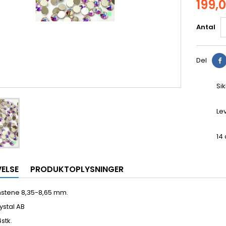
199,0
Antal
Del
Si
Le
14 
VELSE
PRODUKTOPLYSNINGER
nstene 8,35-8,65 mm.
rystal AB
4stk.