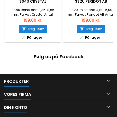
SS40 CRYSTAL
SS20 PERIDOT AB
SS40 Rhinstene 8,35-8,65
SS20 Rhinstene 4,80-5,00
mm. Farve : Crystal Antal :
mm. Farve : Peridot AB Antal :
144stk. Montering : Non Hotfix
1440 stk. Montering : Lim (Non
Pris
Pris
199,00 kr.
199,00 kr.
Facet : 20
hotfix)
Læg i kurv
Læg i kurv




På lager
På lager
Følg os på Facebook

PRODUKTER

VORES FIRMA

DIN KONTO