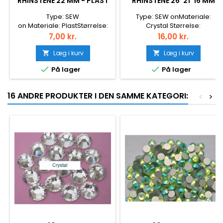
RHINSTENE 22 MM - PLAST
RHINSTENE 26*21*16 MM
Type: SEW
Type: SEW onMateriale:
on Materiale: PlastStørrelse:
Crystal Størrelse:
22 mmStyle: FlatbackFarve:
26*21,20*16mmStyle:
Pris
Pris
7,00 kr.
16,00 kr.
Crystal AB
FlatbackFarve: Jet Hematite
Læg i kurv
Læg i kurv




På lager
På lager
16 ANDRE PRODUKTER I DEN SAMME KATEGORI:
<
>