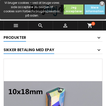
Vi bruger cookies – ved at bruge vores
side accepterer du brugen af
Jeg
Mere
cookies som forbedre brugeroplevelsen
accepterer
information
på siden.
0



shopping_cart
PRODUKTER
SIKKER BETALING MED EPAY