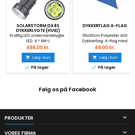
SOLARSTORM DX4S
DYKKERFLAG A-FLAG
DYKKERLYGTE (HVID)
Kraftig LED undervandslygte.
35x30cm Polyester stof
LED: 4 * XM-L
Dykkerflag. A-flag med
U2Strømforsyning: 2 * 18650
metaløjne til montering.
Pris
Pris
499,00 kr.
49,00 kr.
Litiumbatteri (med rør) / 2 *
26650 Litiumbatteri (Batteri
Læg i kurv
Læg i kurv


medfølger ikke)Vandtæt :


På lager
På lager
Max. 50mStørrelse: 21,4 *
5,5/3,7cm Vægt: 368g Lys
Farve : Hvid Forventet
brugstid, ca. 1 time med fuldt
Følg os på Facebook
opladede
kvalitetsbatterier. Når lygten
er ved at løbe tør for strøm,
begynder den at blinke som...

PRODUKTER

VORES FIRMA