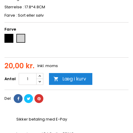
Størrelse : 17.8*4.8CM
Farve : Sort eller sølv
Farve
Sort
Sølv
20,00 kr.
Inkl. moms
Læg i kurv
Antal

Del
Sikker betaling med E-Pay