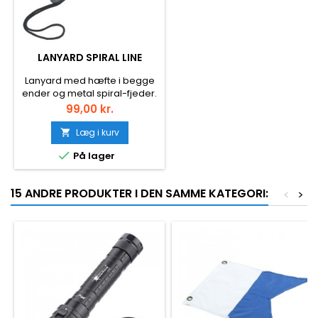
LANYARD SPIRAL LINE
Lanyard med hæfte i begge
ender og metal spiral-fjeder.
Smart sikring af lygte og
Pris
99,00 kr.
andet udstyr.
Læg i kurv


På lager
15 ANDRE PRODUKTER I DEN SAMME KATEGORI:
<
>