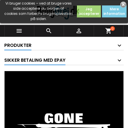
Vi bruger cookies – ved at bruge vores
side accepterer du brugen af
Jeg
Mere
cookies som forbedre brugeroplevelsen
accepterer
information
på siden.
0



shopping_cart
PRODUKTER
SIKKER BETALING MED EPAY